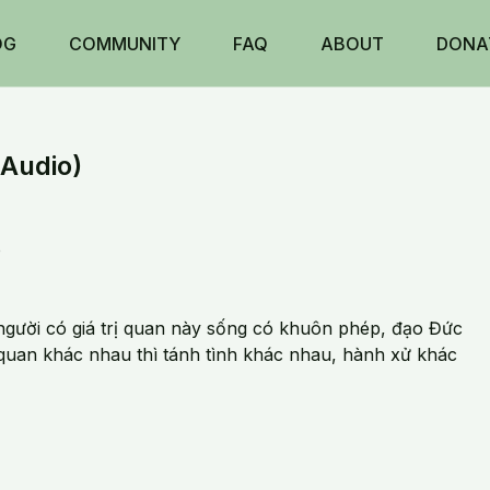
OG
COMMUNITY
FAQ
ABOUT
DONA
(Audio)
o
 người có giá trị quan này sống có khuôn phép, đạo Đức
ị quan khác nhau thì tánh tình khác nhau, hành xử khác