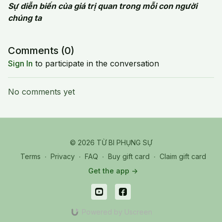
Sự diễn biến của giá trị quan trong mỗi con người
chúng ta
Comments (
0
)
Sign In
to participate in the conversation
No comments yet
© 2026 TỪ BI PHỤNG SỰ
Terms
∙
Privacy
∙
FAQ
∙
Buy gift card
∙
Claim gift card
Get the app ->
Powered by Uscreen