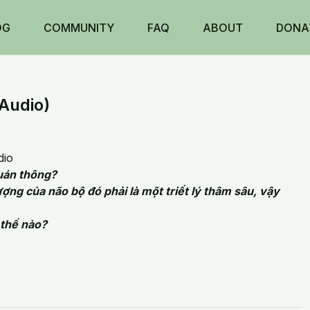
OG
COMMUNITY
FAQ
ABOUT
DONA
Audio)
dio
quán thông?
ng của não bộ đó phải là một triết lý thâm sâu, vậy
 thế nào?