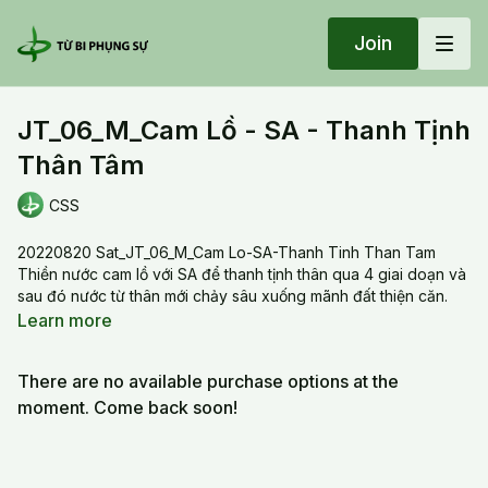
Join
JT_06_M_Cam Lồ - SA - Thanh Tịnh
Thân Tâm
CSS
20220820 Sat_JT_06_M_Cam Lo-SA-Thanh Tinh Than Tam
Thiền nước cam lồ với SA để thanh tịnh thân qua 4 giai doạn và
sau đó nước từ thân mới chảy sâu xuống mãnh đất thiện căn.
Bốn giai đoạn gồm có:
Learn more
1. thanh tịnh các cơ phân;
2: thanh tịnh cơ bắp và hệ thống thần kinh;
There are no available purchase options at the
3: làm tan biến mọi thứ dưới da, làm thân trong suốt;
4: làm da biến luôn, thân cũng tan biến.
moment. Come back soon!
Sau khi thân tan biến thì SA lan toả ánh sáng để tái tạo một thân
mới trong sạch hơn.