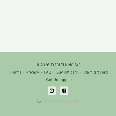
Meditation on SA. The water of sweet dews, healing water
cleanses the body before reaching deep into the ground of
goodness. The cleansing process is in 4 steps:
1:clease all organs;
2:cleanse the muscular system and nervous system;
3: dissolve everything inside the skin, the body becomes
transparent;
4: dissolve the skin, body becomes empty.
And therefore, SA emits lights to regenerate a new healthy
body.
© 2026 TỪ BI PHỤNG SỰ
Terms
∙
Privacy
∙
FAQ
∙
Buy gift card
∙
Claim gift card
Get the app ->
Powered by Uscreen