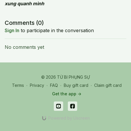
xung quanh mình
Comments (
0
)
Sign In
to participate in the conversation
No comments yet
© 2026 TỪ BI PHỤNG SỰ
Terms
∙
Privacy
∙
FAQ
∙
Buy gift card
∙
Claim gift card
Get the app ->
Powered by Uscreen