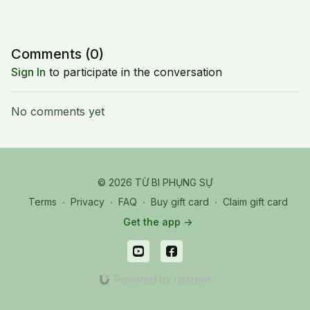
Comments (
0
)
Sign In
to participate in the conversation
No comments yet
© 2026 TỪ BI PHỤNG SỰ
Terms
∙
Privacy
∙
FAQ
∙
Buy gift card
∙
Claim gift card
Get the app ->
Powered by Uscreen