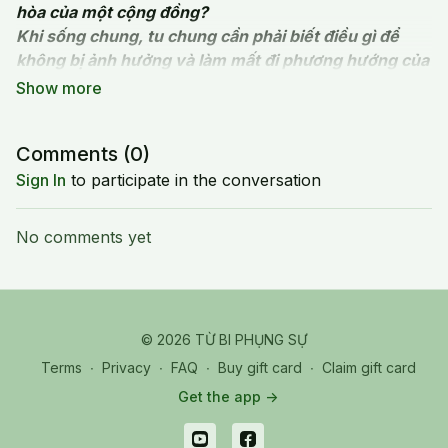
hòa của một cộng đồng?
Khi sống chung, tu chung cần phải biết điều gì để
không bị ảnh hưởng và làm mất đi phương hướng của
mình?
Comments (
0
)
Sign In
to participate in the conversation
No comments yet
© 2026 TỪ BI PHỤNG SỰ
Terms
∙
Privacy
∙
FAQ
∙
Buy gift card
∙
Claim gift card
Get the app ->