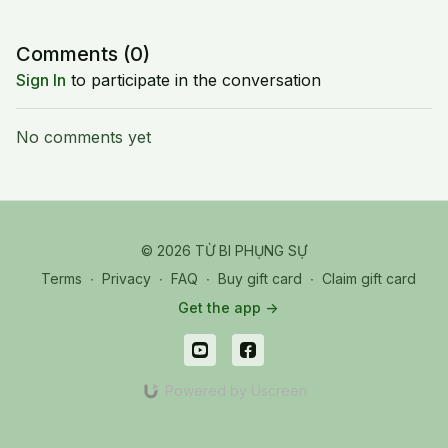
Comments (
0
)
Sign In
to participate in the conversation
No comments yet
© 2026 TỪ BI PHỤNG SỰ
Terms
∙
Privacy
∙
FAQ
∙
Buy gift card
∙
Claim gift card
Get the app ->
Powered by Uscreen