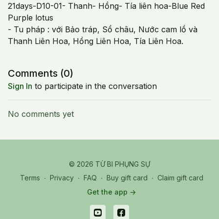
21days-D10-01- Thanh- Hồng- Tía liên hoa-Blue Red
Purple lotus
- Tu pháp : với Bảo tráp, Sổ châu, Nước cam lồ và
Thanh Liên Hoa, Hồng Liên Hoa, Tía Liên Hoa.
Comments (
0
)
Sign In
to participate in the conversation
No comments yet
© 2026 TỪ BI PHỤNG SỰ
Terms
∙
Privacy
∙
FAQ
∙
Buy gift card
∙
Claim gift card
Get the app ->