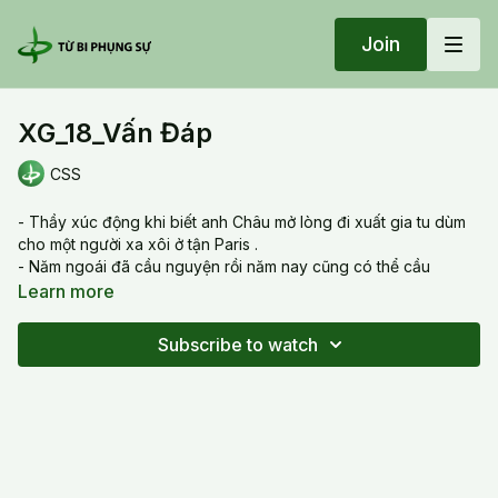
Join
XG_18_Vấn Đáp
CSS
- Thầy xúc động khi biết anh Châu mở lòng đi xuất gia tu dùm
cho một người xa xôi ở tận Paris .
- Năm ngoái đã cầu nguyện rồi năm nay cũng có thể cầu
nguyện lại để cảm thấy an tâm.
Learn more
Đạo thờ ông bà với những bữa giỗ kỵ rất quan trọng để giúp
thế hệ sau có gạch nối không phủ nhận tâm linh, tôn giáo( đưa
Subscribe to watch
đến bạo động).
- Bồ đề tâm viên mãn, Thiên diệp bảo liện và chân tâm giống
và khác nhau ra sao?
Chân tâm không phải là Phật, chân tâm không phải là Thiên
diệp bảo liên, chân tâm và bồ đề tâm không phải là một nhưng
không thể tách rời, như định nghĩa của ngài Thanh Lương