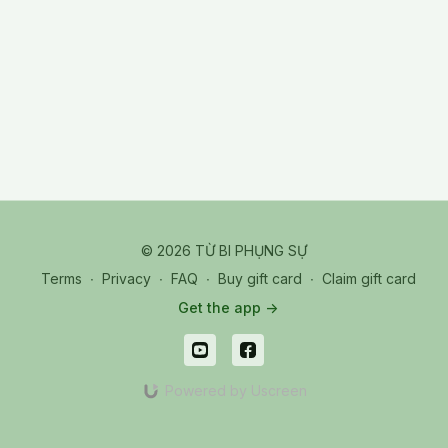
Trừng quán :mặt trăng là chân tâm, bóng trăng là bồ đề tâm.
XG_18_Vấn Đáp
© 2026 TỪ BI PHỤNG SỰ
Terms
∙
Privacy
∙
FAQ
∙
Buy gift card
∙
Claim gift card
Get the app ->
Powered by Uscreen