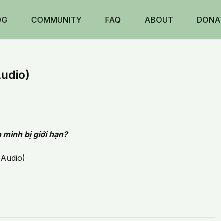
OG
COMMUNITY
FAQ
ABOUT
DONA
udio)
 mình bị giới hạn?
Audio)