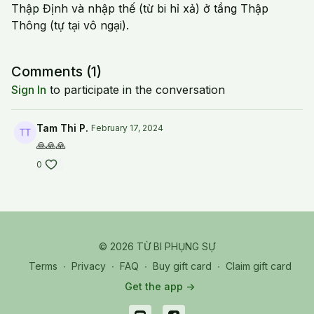
Thập Định và nhập thế (từ bi hỉ xả) ở tầng Thập
Thông (tự tại vô ngại).
Comments (
1
)
Sign In
to participate in the conversation
Tam Thi P.
February 17, 2024
🙏🙏🙏
0
© 2026 TỪ BI PHỤNG SỰ
Terms
∙
Privacy
∙
FAQ
∙
Buy gift card
∙
Claim gift card
Get the app ->