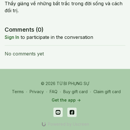
Thầy giảng về những bất trắc trong đời sống và cách
đối trị.
Comments (
0
)
Sign In
to participate in the conversation
No comments yet
© 2026 TỪ BI PHỤNG SỰ
Terms
∙
Privacy
∙
FAQ
∙
Buy gift card
∙
Claim gift card
Get the app ->
Powered by Uscreen