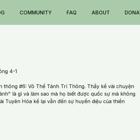
OG
COMMUNITY
FAQ
ABOUT
DONA
ông 4-1
 thông #6: Vô Thể Tánh Trí Thông. Thầy kể vài chuyện
ánh" là gì và làm sao mà họ biết được quốc sự mà không
i Tuyên Hóa kể lại vẫn đến sự huyền diệu của thiền