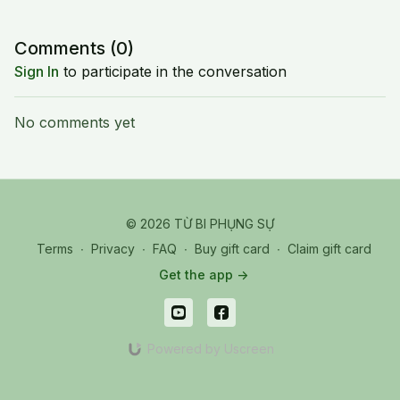
Comments (
0
)
Sign In
to participate in the conversation
No comments yet
© 2026 TỪ BI PHỤNG SỰ
Terms
∙
Privacy
∙
FAQ
∙
Buy gift card
∙
Claim gift card
Get the app ->
Powered by Uscreen