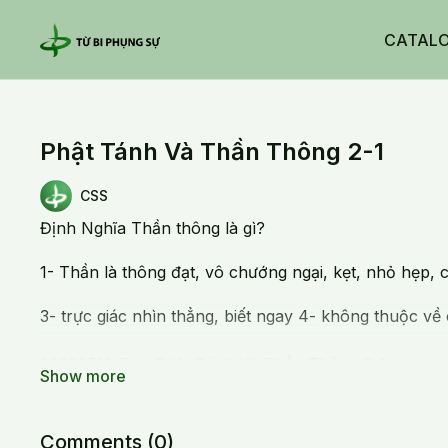
CATAL
Phật Tánh Và Thần Thông 2-1
CSS
Định Nghĩa Thần thông là gì?
1- Thần là thông đạt, vô chướng ngại, kẹt, nhỏ hẹp, 
3- trực giác nhìn thẳng, biết ngay 4- không thuộc về c
20230516 Tue_Phật Tánh Và Thần Thông 2-1
Comments (
0
)