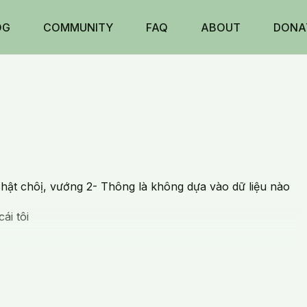
OG
COMMUNITY
FAQ
ABOUT
DONA
chật chôị, vướng 2- Thông là không dựa vào dữ liệu nào
ái tôi