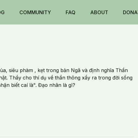
OG
COMMUNITY
FAQ
ABOUT
DONA
bùa, siêu phàm , kẹt trong bản Ngã và định nghĩa Thần
hật. Thầy cho thí dụ về thần thông xẩy ra trong đời sống
ận biết caí là". Đạo nhãn là gì?