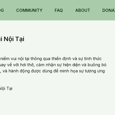
OG
COMMUNITY
FAQ
ABOUT
DONA
 Nội Tại
ềm vui nội tại thông qua thiền định và sự tỉnh thức
ay về với hơi thở, cảm nhận sự hiện diện và buông bỏ
nói, và hành động được dùng để minh họa sự tương ưng
ội Tại