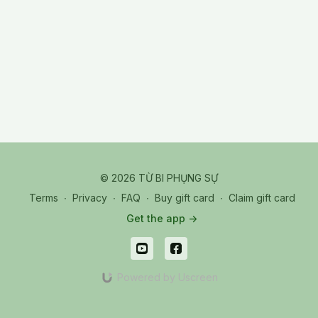
và trì chú "Om Syi Dian Đo..." liên tục.
In this meditation, after creating the groung of goodness and
processing the compassionate water to cleanse the organs,
the muscular system and the nervous system and to make the
body disappeared, then the water of compassion flows down
to the earth and make the ground of goodness become
transparent. From the seed YA in the ground od goodness, we
create the 4 lotuses and spiral them into the heart center to
cretale the integral lotus. After exiting the meditation, Thày
guided us to the door 1 to get the stillness of the body and the
door 2 to get serenity. After then we visualized the integral
lotus at the heart center and mentally recited the "Om Syi Dian
© 2026 TỪ BI PHỤNG SỰ
Do.."
Terms
∙
Privacy
∙
FAQ
∙
Buy gift card
∙
Claim gift card
Get the app ->
Powered by Uscreen