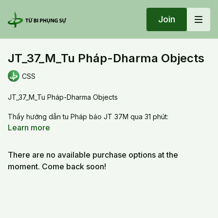
Join
JT_37_M_Tu Pháp-Dharma Objects
CSS
JT_37_M_Tu Pháp-Dharma Objects
Thầy hướng dẫn tu Pháp bảo JT 37M qua 31 phút:
- Nối kết với chư Phật, chư Bồ tát, và nguyện Phổ Hiền
Learn more
-Tu Pháp:
Với những pháp bảo: Như ý châu, Dây quyến tác, Bảo bát, Bảo
There are no available purchase options at the
kiếm, Tứ Liên Hoa, Bạt chiết la, Kim cang chữ, Sổ châu, Bảo
tráp, Lục tý, Cam Lồ,
moment. Come back soon!
English version: JT37M - 37 minutes of practice of Dharma
objects
- Connect with Buddha , Bodhisattvas and and Samantabhadra
Vow
- Cultivate the Dharma objects : Mani jewel, Lariat, Jewel bowl,