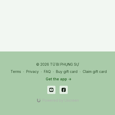
Jewel sword, Four Lotuses, Vajra, Vajra Pestle, Jewel Beads,
Jewel Chest, Six Hands & Eyes, Sweet Dew.
© 2026 TỪ BI PHỤNG SỰ
Terms
∙
Privacy
∙
FAQ
∙
Buy gift card
∙
Claim gift card
Get the app ->
Powered by Uscreen