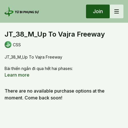
Join
JT_38_M_Up To Vajra Freeway
CSS
JT_38_M_Up To Vajra Freeway
Bài thiền ngắn đi qua hết hai phases:
1- Phase 1: Kiết giới
Learn more
2- Phase 2: Mảnh đất thiện căn, cam lồ, chủng tử vô lậu + Tia
laser, Nhật tinh, Nguyệt tinh + Cột trụ quang minh
There are no available purchase options at the
Cuối cùng, thâu lại tất cả vào Chủng tử AM.
moment. Come back soon!
Short meditation with two phases:
1- Phase 1: purification
2- Phase 2 (3 + 3 + 1): [Groud of goodness, sweet dew, non-
outflow seeds] + [laser beam, sun & moon essence] + Vajra
Freeway.