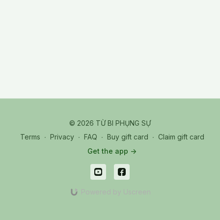
Finally, Retract everything to AM.
© 2026 TỪ BI PHỤNG SỰ
Terms
∙
Privacy
∙
FAQ
∙
Buy gift card
∙
Claim gift card
Get the app ->
Powered by Uscreen