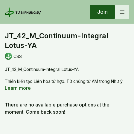
Join
JT_42_M_Continuum-Integral
Lotus-YA
CSS
JT_42_M_Continuum-Integral Lotus-YA
Thiền kiến tạo Liên hoa tứ hợp. Từ chủng tử AM trong Như ý
Châu, mình đem ra lại các quán tưởng: mảnh đất thiện căn YA,
Learn more
các hạt giống vô lậu NA, nước từ bi SA, tia laser, nhật tinh,
nguyệt tinh, cột trụ quang minh và 4 hoa sen. Làm cho 4 hoa
There are no available purchase options at the
sen xoắn lại ở tâm luân để kiến tạo ra liên hoa tứ hợp và khối
cầu ánh sáng trên đài sen. Xong rồi thỉnh mời YA từ lòng đất
moment. Come back soon!
vào trong khối quang minh để được trưởng dưỡng. Thâu lại tất
cả quán tưởng vào AM và gởi vào Như Ý Châu.