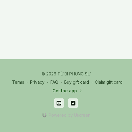
Meditation to create the integral lotus. From the seed syllable
AM we have stored in the Mani Jewel, we recall all the
vidualization done: YA and the ground of goodness, NA and
the non outflow seeds, SA and the compassionate water, the
laser beam, Sun essence, Moon essence and the 4 lotuses.
Let the four lotuses spiralled to the heart center to create the
integral lotus with a ball of lights on top of the lotus pod. Invite
YA to raise into the ball of lights and to be nurtured by the
lights, Retract everything thing into AM and store AM in the
Mani Jewel
© 2026 TỪ BI PHỤNG SỰ
Terms
∙
Privacy
∙
FAQ
∙
Buy gift card
∙
Claim gift card
Get the app ->
Powered by Uscreen