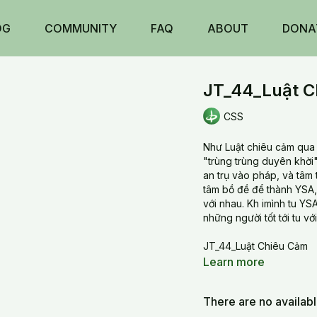
OG
COMMUNITY
FAQ
ABOUT
DONA
JT_44_Luật C
CSS
Như Luật chiêu cảm qua 
"trùng trùng duyên khời"
an trụ vào pháp, và tâm 
tâm bồ đề để thành YSA, 
với nhau. Kh imình tu YS
những người tốt tới tu vớ
JT_44_Luật Chiêu Cảm
Learn more
There are no availab