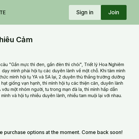
Sign in
Join
TE
hiêu Cảm
câu "Gần mực thì đen, gần đèn thì chói", Triết lý Hoa Nghiêm
 dạy mình phải hội tụ các duyên lành về một chỗ. Khi tâm mình
thức mình hội tụ YA và SA lại, 2 duyên thù thắng trưởng dưỡng
hạt giống vạn hạnh, thì mình hội tụ các thiện căn, duyên lành
A vớu một nhóm người, tu trong mạn đà la, thì mình hấp dẫn
i mình và hội tụ nhiều duyên lành, nhiều tam muội lại với nhau.
le purchase options at the moment. Come back soon!