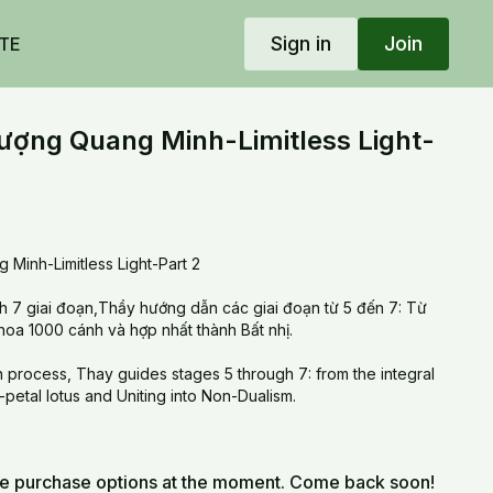
Sign in
Join
TE
ượng Quang Minh-Limitless Light-
Minh-Limitless Light-Part 2
nh 7 giai đoạn,Thầy hướng dẫn các giai đoạn từ 5 đến 7: Từ
 hoa 1000 cánh và hợp nhất thành Bất nhị.
n process, Thay guides stages 5 through 7: from the integral
-petal lotus and Uniting into Non-Dualism.
le purchase options at the moment. Come back soon!