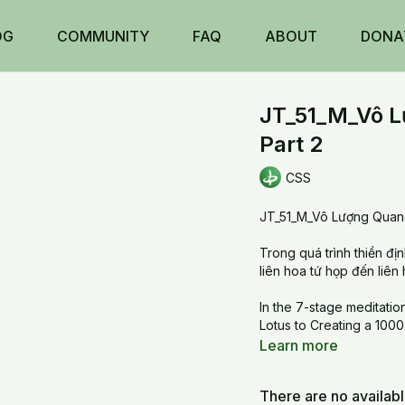
OG
COMMUNITY
FAQ
ABOUT
DONA
JT_51_M_Vô L
Part 2
CSS
JT_51_M_Vô Lượng Quang 
Trong quá trình thiền đị
liên hoa tứ họp đến liên
In the 7-stage meditatio
Lotus to Creating a 1000
Learn more
There are no availab