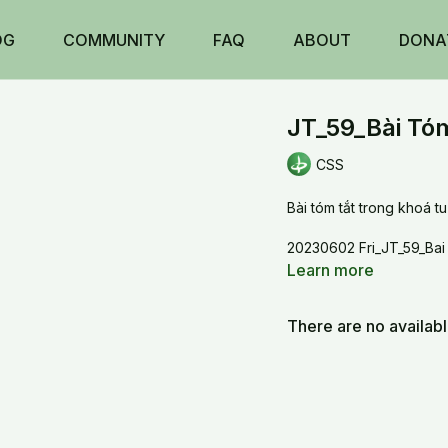
OG
COMMUNITY
FAQ
ABOUT
DONA
JT_59_Bài Tó
CSS
Bài tóm tắt trong khoá tu
20230602 Fri_JT_59_Bai
Learn more
There are no availab