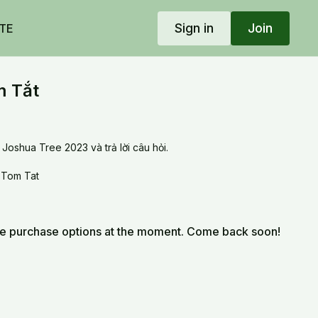
Sign in
Join
TE
m Tắt
 Joshua Tree 2023 và trả lời câu hỏi.
 Tom Tat
le purchase options at the moment. Come back soon!