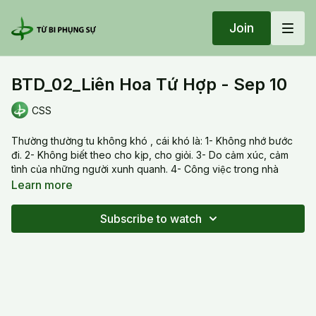
Join
BTD_02_Liên Hoa Tứ Hợp - Sep 10
CSS
Thường thường tu không khó , cái khó là: 1- Không nhớ bước
đi. 2- Không biết theo cho kịp, cho giỏi. 3- Do cảm xúc, cảm
tình của những người xunh quanh. 4- Công việc trong nhà
nhiều qúa. Nếu tu thường xuyên, không cần suy nghĩ gì cả tự
Learn more
nhiên những hình ảnh, những hoa sen hiện ra một cách nhẹ
nhàng vô cùng.
Subscribe to watch
20230910 Sun_BTD_02_Liên Hoa Tứ Hợp - Sep 10