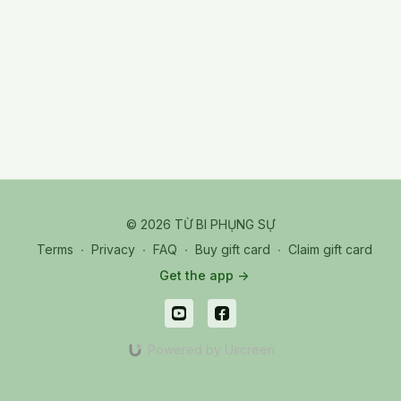
© 2026 TỪ BI PHỤNG SỰ
Terms
∙
Privacy
∙
FAQ
∙
Buy gift card
∙
Claim gift card
Get the app ->
Powered by Uscreen