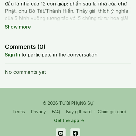
đầu là nhà của 12 con giáp; phần sau là nhà của chư
Phật, chư Bồ Tát/Thánh Hiền. Thầy giải thích ý nghĩa
của 5 hình vuông tương tác với 5 chủng tử tự hóa giải
5 loại nợ.
Comments (
0
)
Sign In
to participate in the conversation
No comments yet
© 2026 TỪ BI PHỤNG SỰ
Terms
∙
Privacy
∙
FAQ
∙
Buy gift card
∙
Claim gift card
Get the app ->