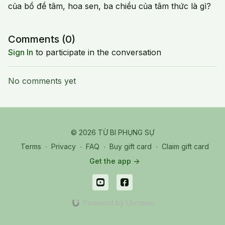
của bồ đề tâm, hoa sen, ba chiều của tâm thức là gì?
Comments (
0
)
Sign In
to participate in the conversation
No comments yet
© 2026 TỪ BI PHỤNG SỰ
Terms
∙
Privacy
∙
FAQ
∙
Buy gift card
∙
Claim gift card
Get the app ->
Powered by Uscreen