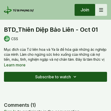
Join
BTD_Thiên Diệp Bảo Liên - Oct 01
CSS
Mục đích của Tứ liên hoa và Ya là để hóa giải những ác nghiệp
của mình. Làm cho ngừng sức kéo xuống của những cái nợ
tiền, máu, tình, nghiện ngập và nợ chân tâm. Đây là tâm thức vị
ngã. Khi trồi ra khỏi ác nghiệp rồi liên hoa tứ hợp sẽ mở ra lòng
Learn more
vị tha với năm đặc tính: từ, bi, hỷ, cho ra và tha thứ. Chủng Tử
VA làm cho bốn liên hoa hội tụ lại, sinh ra hoa sen Tứ hợp. Đây
Subscribe to watch
là sự kết hợp đầu tiên. Khi từ bi và Trí Huệ gặp nhau thì trở
thành vô lượng quang minh. Sự kết hợp thứ nhì là của YA (công
hạnh, thiện căn) và với chủng tử VAM (bi và trí) để trở về với vô
lượng quang minh, là sự sáng suốt vô tận không còn đối tượng
và chủ thể.
Comments (
1
)
20231001 Sun_BTD_Thiên Diệp Bảo Liên - Oct 01