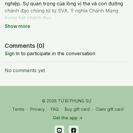
nghiệp. Sự quan trọng của lòng vị tha và con đường
chánh đạo chủng tử tự SVA. Ý nghĩa Chánh Mạng
trong bát chánh đạo.
Thầy giảng về hiện tượng của "Cận Tử" bởi thói quen
của cuộc sống và cách hóa giải bằng cách tu tập
Comments (
0
)
những chủng tử tự và những câu chú của những
chủng tử tự này.
Sign In
to participate in the conversation
-----
No comments yet
Compassionate Service Society
Email:
info@compassheart.com
© 2026 TỪ BI PHỤNG SỰ
Phone: 714-242-3400
Terms
∙
Privacy
∙
FAQ
∙
Buy gift card
∙
Claim gift card
Get the app ->
Website:
https://www.compassheart.com/