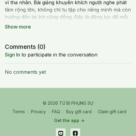
vì tha nhân. Bài giảng khuyến khích người nghe phát
tâm rộng lớn, không chỉ tu tập cho riêng mình mà còn
hướng đến lợi ích cộng đồng. Đây là động lực để mỗi
Phật tử nuôi dưỡng tinh thần vị tha, sống đời an lạc và
phụng sự xã hội.
20231013 Fri_Houston_Day 1_03_Xuất
Gia Vị Tha
Comments (
0
)
Sign In
to participate in the conversation
No comments yet
© 2026 TỪ BI PHỤNG SỰ
Terms
∙
Privacy
∙
FAQ
∙
Buy gift card
∙
Claim gift card
Get the app ->