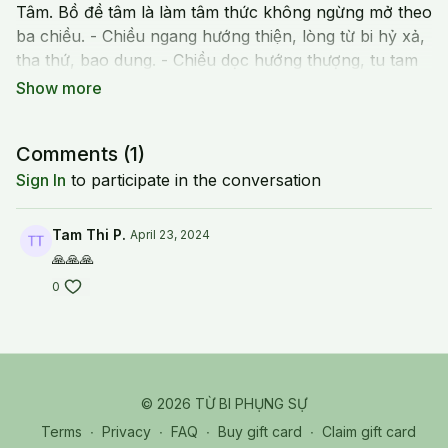
Tâm. Bồ đề tâm là làm tâm thức không ngừng mở theo
ba chiều. - Chiều ngang hướng thiện, lòng từ bi hỷ xả,
tha thứ, bao dung. - Chiều dọc hướng thượng, tu tam
muội. - Chiều xoắn phương tiện thiện xảo và làm chiều
ngang, chiều dọc nối lại với nhau.
Comments (
1
)
Sign In
to participate in the conversation
Tam Thi P.
April 23, 2024
🙏🙏🙏
0
© 2026 TỪ BI PHỤNG SỰ
Terms
∙
Privacy
∙
FAQ
∙
Buy gift card
∙
Claim gift card