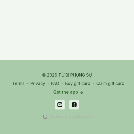
© 2026 TỪ BI PHỤNG SỰ
Terms
∙
Privacy
∙
FAQ
∙
Buy gift card
∙
Claim gift card
Get the app ->
Powered by Uscreen