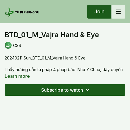
Join
BTD_01_M_Vajra Hand & Eye
CSS
20240211 Sun_BTD_01_M_Vajra Hand & Eye
Thầy hướng dẫn tu pháp 4 pháp bảo: Như Ý Châu, dây quyến
tác, bảo bát, bảo kiếm rồi đến bạt chiết la. Sau khi tu pháp bảo,
Learn more
đọc chú Bạt Chiết La, và đến phần quán tưởng và trì thầm.
Thầy guides the practice of the dharma objects: the mani
Subscribe to watch
jewel, the lariat, the bowl, the sword and the vajra. After
cultivating the dharma objects, we recite the Vajra mantra, then
the visualization and silently recite the mantra.