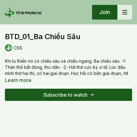
Join
BTD_01_Ba Chiều Sâu
CSS
Khi tu thiền nó có chiều sâu và chiều ngang. Ba chiều sâu: -1-
Thân thể bất động, thư dãn. -2- Hơi thở cực kỳ vi tế. Lúc đầu
mình thở hai thì, có hai giai đoạn. Học hồi có bốn giai đoạn, hít
vô , thở ra, ngừng một cách tự do chứ không phải nén. 3-Tâm
Learn more
thức lưu xướng, dòng chú pháp lưu. Lơị íćh là tâm thức mình
càng ngày càng cao, mình sẽ làm cuộc sống mình nhẹ nhàng
Subscribe to watch
hơn.
20240407 Sun_BTD_01_Ba Chiều Sâu