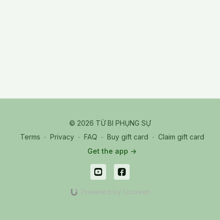
© 2026 TỪ BI PHỤNG SỰ
Terms
∙
Privacy
∙
FAQ
∙
Buy gift card
∙
Claim gift card
Get the app ->
Powered by Uscreen