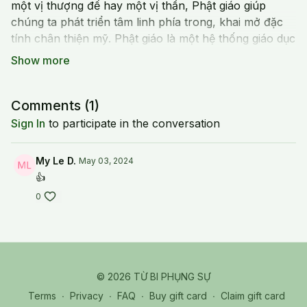
một vị thượng đế hay một vị thần, Phật giáo giúp
chúng ta phát triển tâm linh phía trong, khai mở đặc
tính chân thiện mỹ. Phật giáo là một hệ thống giáo dục
dạy chúng ta đạo làm người, Hiếu thảo với cha mẹ,
khai mở lòng từ bi hỷ xả. Do vậy chúng ta nên ủng hộ
tinh thần duy trì Phật pháp.
Comments (
1
)
Sign In
to participate in the conversation
My Le D.
May 03, 2024
👍
0
© 2026 TỪ BI PHỤNG SỰ
Terms
∙
Privacy
∙
FAQ
∙
Buy gift card
∙
Claim gift card