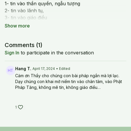
1- tin vào thần quyền, ngẫu tượng
2- tin vào lãnh tụ,
3- tin vào giáo điều
4- tin vào khoa học
5- tin vào tiền
6- tin vào lý tưởng
Comments (
1
)
7- tin vào chân tánh
8 -tin vào Phật Pháp Tăng, Chân Thiện Mỹ
Sign In
to participate in the conversation
20240414 Sun_03_Phật Giáo Là Tín Ngưỡng?
Hang T.
April 17, 2024
• Edited
Cảm ơn Thầy cho chúng con bài pháp ngắn mà lợi lạc.
Dạy chúng con khai mở niềm tin vào chân tâm, vào Phật
Pháp Tăng, không mê tín, không giáo điều…
1