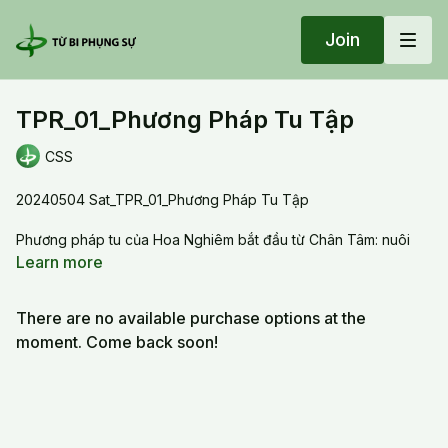
Join
TPR_01_Phương Pháp Tu Tập
CSS
20240504 Sat_TPR_01_Phương Pháp Tu Tập
Phương pháp tu của Hoa Nghiêm bắt đầu từ Chân Tâm: nuôi
dưỡng hạt giống quang minh để trở thành vô lượng quang minh.
Learn more
khác với Thiền Tông là xuyên phá Ngũ Ấm chứng đắc Tam
muội.
There are no available purchase options at the
moment. Come back soon!