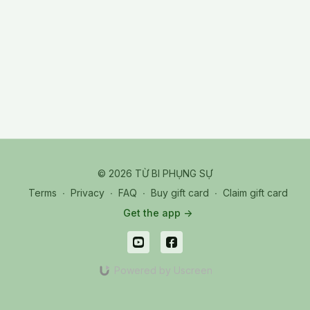
© 2026 TỪ BI PHỤNG SỰ
Terms
∙
Privacy
∙
FAQ
∙
Buy gift card
∙
Claim gift card
Get the app ->
Powered by Uscreen