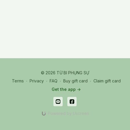
© 2026 TỪ BI PHỤNG SỰ
Terms
∙
Privacy
∙
FAQ
∙
Buy gift card
∙
Claim gift card
Get the app ->
Powered by Uscreen