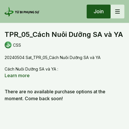
Join
TPR_05_Cách Nuôi Dưỡng SA và YA
CSS
20240504 Sat_TPR_05_Cách Nuôi Dưỡng SA và YA
Cách Nuôi Dưỡng SA và YA :
1- Cổng #1 : thân thư giãn và bát động,
Learn more
2-Cổng # 2 : Thở sâu ( bụng dưới), thở daì, thở nhẹ và vi tế
There are no available purchase options at the
moment. Come back soon!