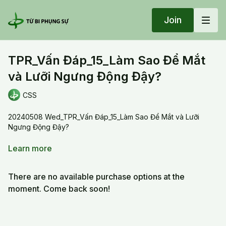
Join
TPR_Vấn Đáp_15_Làm Sao Để Mắt
và Lưỡi Ngưng Động Đậy?
CSS
20240508 Wed_TPR_Vấn Đáp_15_Làm Sao Để Mắt và Lưỡi
Ngưng Động Đậy?
Khi quán thả lỏng mắt ra nhưng thật sự con mắt đi theo, nó vi tế
Learn more
lắm. Mình Kim Cang trì lưỡi động đậy vì nó gắn liền với cái não.
Cho nên phải tập luyện thôi, tập hoài từ từ nó hết. Cái đó chỉ
There are no available purchase options at the
thời gian, chứ không phải phương thức. Từ từ mình lắng xuống .
moment. Come back soon!