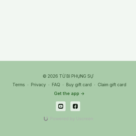
© 2026 TỪ BI PHỤNG SỰ
Terms
∙
Privacy
∙
FAQ
∙
Buy gift card
∙
Claim gift card
Get the app ->
Powered by Uscreen