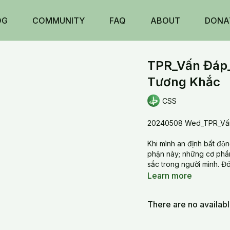
OG
COMMUNITY
FAQ
ABOUT
DONA
TPR_Vấn Đáp_
Tương Khắc
CSS
20240508 Wed_TPR_Vấn 
Khi mình an định bất độ
phận này; những cơ phần
sắc trong người mình. Đó
Learn more
There are no availab