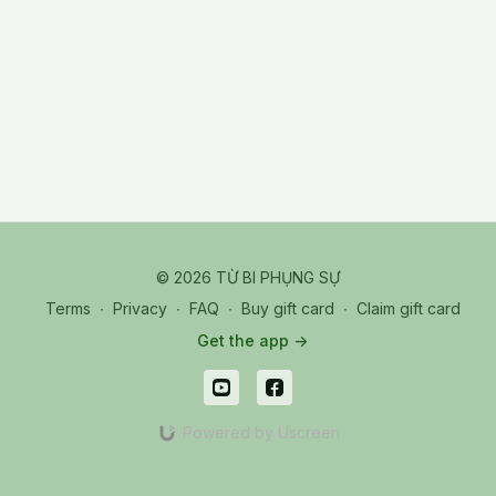
là green meme
3/HT Tuyên Hóa nói về cách giải quyết thứ 3: phải thấy cây
hoa có thể là cái bàn đạp giúp mình leo lên, tức là phải nhìn
thấy mọi chuyện như là phương tiện giúp mình tiến hóa, đó là
yellow meme . Nhờ giải thích của Hòa Thương mà Thầy có thể
vượt qua được khó khăn lúc ấy Khả năng nuôi dưỡng người
khác là khả năng của bậc đạo sư.
© 2026 TỪ BI PHỤNG SỰ
Terms
∙
Privacy
∙
FAQ
∙
Buy gift card
∙
Claim gift card
Get the app ->
Powered by Uscreen