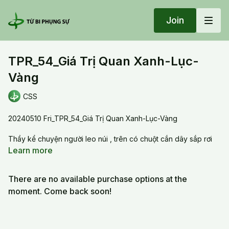
Join
TPR_54_Giá Trị Quan Xanh-Lục-
Vàng
CSS
20240510 Fri_TPR_54_Giá Trị Quan Xanh-Lục-Vàng
Thầy kể chuyện người leo núi , trên có chuột cắn dây sắp rơi
xuống, dưới có cọp đang chờ, trên không có diều hâu sắp mổ ,
Learn more
thì bổng nhiên thấy cành cây có hoa đẹp, và anh ta thich thú lo
ngắm hoa đẹp . Có 3 cách chú giải :
There are no available purchase options at the
1/mình đừng nên enjoy chuyện đời gì cả, nên lúc nào cũng cố
moment. Come back soon!
gắng ra khỏi nhà lửa , đó là blue meme
2/mình nên enjoy giây phút hiện tại, trước sau gì cũng chét, đó