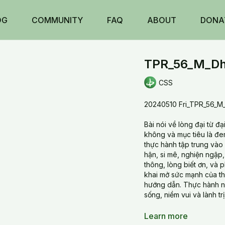
OG
COMMUNITY
FAQ
ABOUT
DONA
TPR_56_M_Dha
CSS
20240510 Fri_TPR_56_M
Bài nói về lòng đại từ đạ
không và mục tiêu là đem
thực hành tập trung vào
hận, si mê, nghiện ngập, 
thông, lòng biết ơn, và
khai mở sức mạnh của thi
hướng dẫn. Thực hành n
sống, niềm vui và lành trị
Learn more
This meditation emphasi