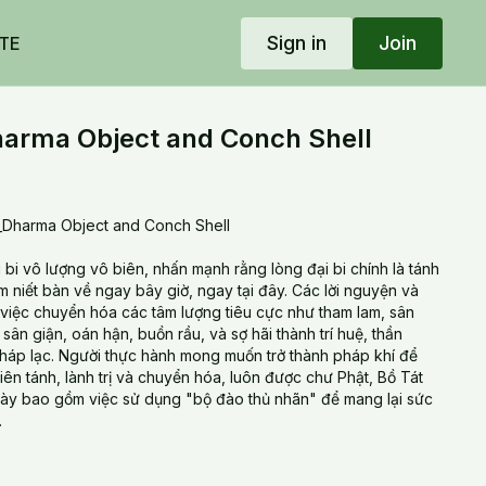
Sign in
Join
TE
rma Object and Conch Shell
_Dharma Object and Conch Shell
i bi vô lượng vô biên, nhấn mạnh rằng lòng đại bi chính là tánh
 niết bàn về ngay bây giờ, ngay tại đây. Các lời nguyện và
 việc chuyển hóa các tâm lượng tiêu cực như tham lam, sân
sân giận, oán hận, buồn rầu, và sợ hãi thành trí huệ, thần
 pháp lạc. Người thực hành mong muốn trở thành pháp khí để
ên tánh, lành trị và chuyển hóa, luôn được chư Phật, Bồ Tát
ày bao gồm việc sử dụng "bộ đào thủ nhãn" để mang lại sức
.
zes boundless kindness and compassion, stating that