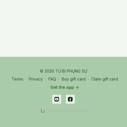
© 2026 TỪ BI PHỤNG SỰ
Terms
∙
Privacy
∙
FAQ
∙
Buy gift card
∙
Claim gift card
Get the app ->
Powered by Uscreen