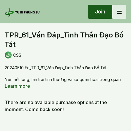
Join
TPR_61_Vấn Đáp_Tinh Thần Đạo Bồ
Tát
CSS
20240510 Fri_TPR_61_Vấn Đáp_Tinh Thần Đạo Bồ Tát
Nên hết lòng, lan trải tình thương và sự quan hoài trong quan
hệ với người, nên nuôi dưỡng pháp, nuôi dưỡng tâm bồ đề chứ
Learn more
không nuôi dưỡng sự chấp trước. Hãy để người tới học với mình
tự do tới và đi.
There are no available purchase options at the
moment. Come back soon!