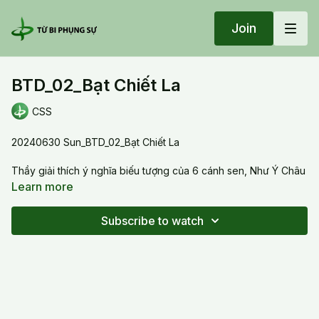
Join
BTD_02_Bạt Chiết La
CSS
20240630 Sun_BTD_02_Bạt Chiết La
Thầy giải thích ý nghĩa biếu tượng của 6 cánh sen, Như Ý Châu
và hoa sen trên Bạt Chiết La. Pháp bảo là vật tượng trưng,
Learn more
chúng ta tu làm sao để năng lượng được khai mở.
Subscribe to watch