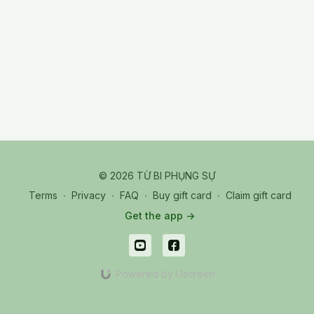
© 2026 TỪ BI PHỤNG SỰ
Terms
∙
Privacy
∙
FAQ
∙
Buy gift card
∙
Claim gift card
Get the app ->
Powered by Uscreen