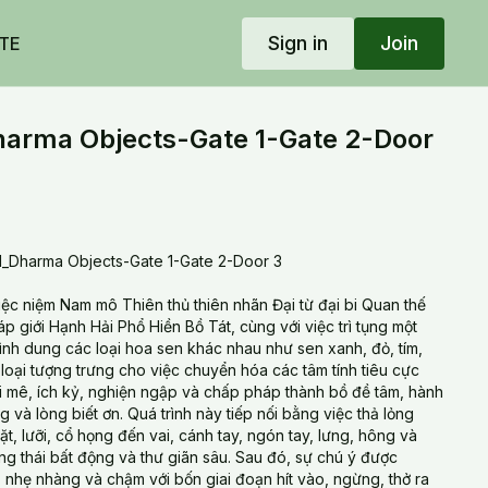
Sign in
Join
TE
rma Objects-Gate 1-Gate 2-Door
_Dharma Objects-Gate 1-Gate 2-Door 3
iệc niệm Nam mô Thiên thủ thiên nhãn Đại từ đại bi Quan thế
 giới Hạnh Hải Phổ Hiền Bồ Tát, cùng với việc trì tụng một
ình dung các loại hoa sen khác nhau như sen xanh, đỏ, tím,
 loại tượng trưng cho việc chuyển hóa các tâm tính tiêu cực
si mê, ích kỷ, nghiện ngập và chấp pháp thành bồ đề tâm, hành
g và lòng biết ơn. Quá trình này tiếp nối bằng việc thả lỏng
ặt, lưỡi, cổ họng đến vai, cánh tay, ngón tay, lưng, hông và
ng thái bất động và thư giãn sâu. Sau đó, sự chú ý được
 nhẹ nhàng và chậm với bốn giai đoạn hít vào, ngừng, thở ra