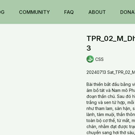
OG
COMMUNITY
FAQ
ABOUT
DONA
TPR_02_M_Dha
3
CSS
20240713 Sat_TPR_02_M
Bài thiền bắt đầu bằng v
âm bồ tát và Nam mô Pháp
đoạn thần chú. Sau đó h
trắng và sen tứ hợp, mỗi
như tham lam, sân hận, 
lành, tâm muội, thần thôn
toàn bộ cơ thể, từ mắt, m
chân, nhằm đạt được trạ
chuyển sang hơi thở sâu,