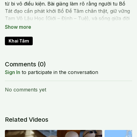
từ bi vô điều kiện. Bài giảng làm rõ rằng người tu Bồ
Tát đạo cần phát khởi Bồ Đề Tâm chân thật, giữ vững
Tam Vô Lậu Học (Giới – Định – Tuệ), và sống giữa đời
với tâm không phân biệt. Cốt tủy ấy chính là sự dấn
thân phụng sự, chuyển hóa khổ đau của chúng sinh
bằng trí tuệ và lòng bi mẫn. Đây là lời nhắc nhở sâu
Khai Tâm
sắc rằng tu hành không phải để thoát ly, mà để nhập
thế với tâm rộng lớn và cam kết không mỏi mệt.
Comments (
0
)
20240722 Mon_Cốt Tủy Tu Đạo Bồ Tát
Sign In
to participate in the conversation
No comments yet
Related Videos