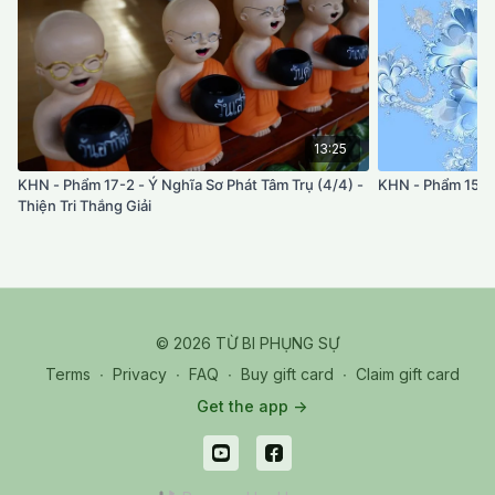
13:25
KHN - Phẩm 17-2 - Ý Nghĩa Sơ Phát Tâm Trụ (4/4) -
KHN - Phẩm 15 - 
Thiện Tri Thắng Giải
© 2026 TỪ BI PHỤNG SỰ
Terms
∙
Privacy
∙
FAQ
∙
Buy gift card
∙
Claim gift card
Get the app ->