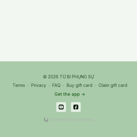
20240808 Thu_Day04_06_M_Visualization
© 2026 TỪ BI PHỤNG SỰ
Terms
∙
Privacy
∙
FAQ
∙
Buy gift card
∙
Claim gift card
Get the app ->
Powered by Uscreen