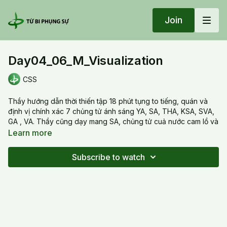
Join
Day04_06_M_Visualization
CSS
Thầy hướng dẫn thời thiến tập 18 phút tụng to tiếng, quán và
định vị chính xác 7 chủng tử ánh sáng YA, SA, THA, KSA, SVA,
GA , VA. Thầy cũng dạy mang SA, chủng tử cuả nước cam lồ và
tình thương xuống mắt, lưỡi, và hai bàn tay để mang sự nhẹ
Learn more
nhàng, lành trị và tình thương trong đời sống hằng ngày.
Subscribe to watch
Thầy guided 18 minutes practice session, reciting verbally,
learn to visualize and locate properly the 7 seeds syllables of
light YA, SA, THA, KSA, SVA, GA, VA . Thầy also taught to bring
SA , hand of Sweet dew to our eyes , our tongue, our two
palms to bring healing, gentleness , goodness and kindness
into our daily life.