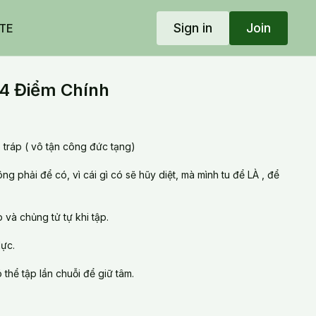
Sign in
Join
TE
4 Điểm Chính
 tráp ( vô tận công đức tạng)
g phải để có, vì cái gì có sẽ hũy diệt, mà mình tu để LÀ , để
 và chủng tử tự khi tập.
lực.
thể tập lần chuỗi để giữ tâm.
7_Ôn 4 Điểm Chính