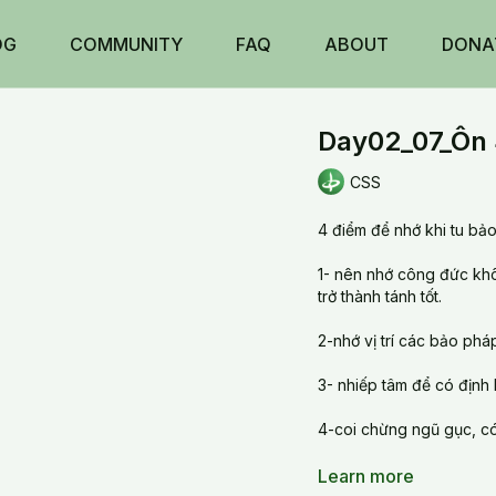
OG
COMMUNITY
FAQ
ABOUT
DONA
Day02_07_Ôn 
CSS
4 điểm để nhớ khi tu bảo
1- nên nhớ công đức khôn
trở thành tánh tốt.
2-nhớ vị trí các bảo pháp
3- nhiếp tâm để có định 
4-coi chừng ngũ gục, có 
20240806 Tue_Day02_0
Learn more