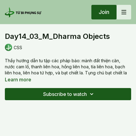
Join
Day14_03_M_Dharma Objects
CSS
Thầy hướng dẫn tu tập các pháp bảo: mảnh đất thiện căn,
nước cam lồ, thanh liên hoa, hồng liên hoa, tía liên hoa, bạch
liên hoa, liên hoa tứ hợp, và bạt chiết la. Tụng chú bạt chiết la
lớn tiếng trước, sau đó trì chú trong im lặng.
Learn more
Thay guides the cultivation of the dharma objects: the jewel
Subscribe to watch
chest, sweet dews, blue lotus, red lotus, purple lotus, white
lotus, integral lotus, and the vajra. Recite the mantra of the
vajra first loudly, then silently.
20240822 Thu_Day14_03_M_Dharma Objects