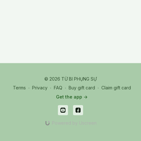
© 2026 TỪ BI PHỤNG SỰ
Terms
∙
Privacy
∙
FAQ
∙
Buy gift card
∙
Claim gift card
Get the app ->
Powered by Uscreen