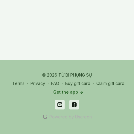
© 2026 TỪ BI PHỤNG SỰ
Terms
∙
Privacy
∙
FAQ
∙
Buy gift card
∙
Claim gift card
Get the app ->
Powered by Uscreen